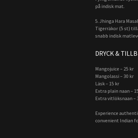
på indisk mat.
5. Jhinga Hara Masala
Tigerräkor (5 st) ti
snabb indisk matlev
DRYCK & TILL
Mangojuice – 25 kr
Mangolassi – 30 kr
Läsk – 15 kr
Extra plain naan – 1
Extra vitlöksnaan – 
Experience authentic
convenient Indian fo