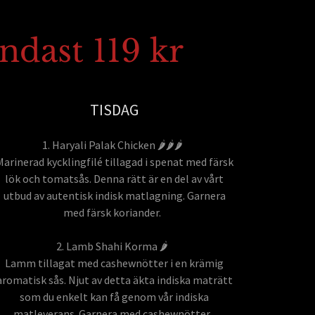
ndast 119 kr
TISDAG
1. Haryali Palak Chicken 🌶️🌶️🌶️
Marinerad kycklingfilé tillagad i spenat med färsk
lök och tomatsås. Denna rätt är en del av vårt
utbud av autentisk indisk matlagning. Garnera
med färsk koriander.
2. Lamb Shahi Korma 🌶️
Lamm tillagat med cashewnötter i en krämig
aromatisk sås. Njut av detta äkta indiska maträtt
som du enkelt kan få genom vår indiska
matleverans. Garnera med cashewnötter.