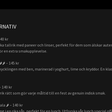
RNATIV
140 kr
ska tallrik med paneer och linser, perfekt för dem som älskar aute
för en extra smakupplevelse.
️🌶️ – 145 kr
kycklingen med ben, marinerad i yoghurt, lime och kryddor. En kla
– 140 kr
k rätt som gör varje måltid till en fest av genuin indisk smak.
la 🌶️ – 140 kr
ng i en rika sås, perfekt för en lunch. Utforska vår lunch special off