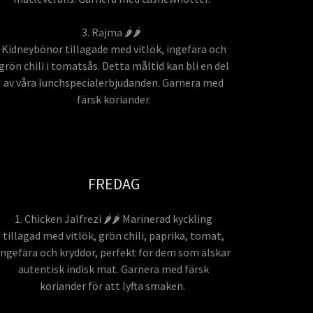
3. Rajma 🌶️🌶️
Kidneybönor tillagade med vitlök, ingefära och
grön chili i tomatsås. Detta måltid kan bli en del
av våra lunchspecialerbjudanden. Garnera med
färsk koriander.
FREDAG
1. Chicken Jalfrezi 🌶️🌶️ Marinerad kyckling
tillagad med vitlök, grön chili, paprika, tomat,
ingefära och kryddor, perfekt för dem som älskar
autentisk indisk mat. Garnera med färsk
koriander för att lyfta smaken.