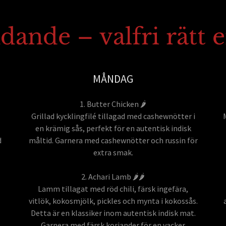
ande – valfri rätt e
MÅNDAG
1. Butter Chicken 🌶️
Grillad kycklingfilé tillagad med cashewnötter i
en krämig sås, perfekt för en autentisk indisk
d
måltid. Garnera med cashewnötter och russin för
extra smak.
2. Achari Lamb 🌶️🌶️
Lamm tillagat med röd chili, färsk ingefära,
vitlök, kokosmjölk, pickles och mynta i kokossås.
Detta är en klassiker inom autentisk indisk mat.
Garnera med färsk koriander för en vacker