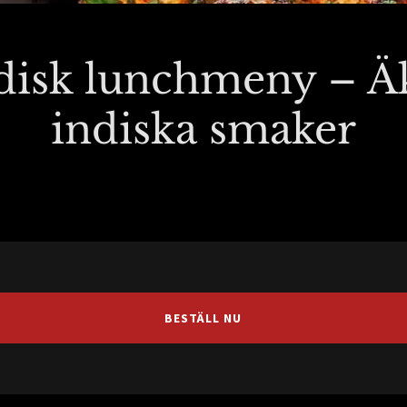
disk lunchmeny – Ä
indiska smaker
BESTÄLL NU