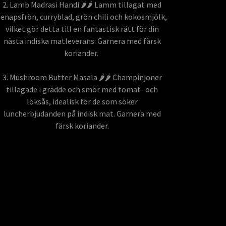
2. Lamb Madrasi Handi 🌶️🌶️ Lamm tillagat med
senapsfrön, curryblad, grön chili och kokosmjölk,
vilket gör detta till en fantastisk rätt för din
nästa indiska matleverans. Garnera med färsk
koriander.
3. Mushroom Butter Masala 🌶️🌶️ Champinjoner
tillagade i grädde och smör med tomat- och
löksås, idealisk för de som söker
luncherbjudanden på indisk mat. Garnera med
färsk koriander.