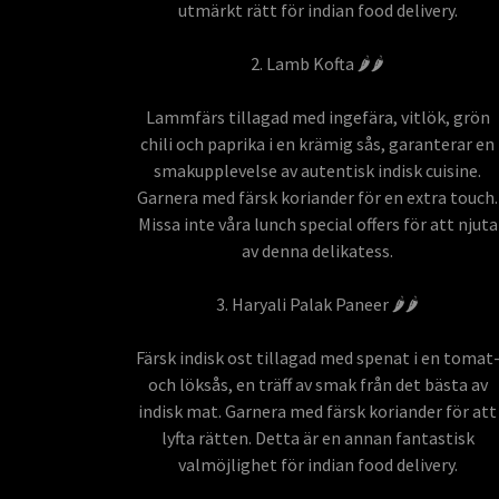
utmärkt rätt för indian food delivery.
2. Lamb Kofta 🌶️🌶️
Lammfärs tillagad med ingefära, vitlök, grön
chili och paprika i en krämig sås, garanterar en
smakupplevelse av autentisk indisk cuisine.
Garnera med färsk koriander för en extra touch.
Missa inte våra lunch special offers för att njuta
av denna delikatess.
3. Haryali Palak Paneer 🌶️🌶️
Färsk indisk ost tillagad med spenat i en tomat
och löksås, en träff av smak från det bästa av
indisk mat. Garnera med färsk koriander för att
lyfta rätten. Detta är en annan fantastisk
valmöjlighet för indian food delivery.