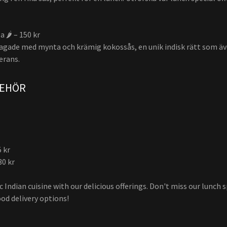
 🌶️ – 150 kr
llagade med mynta och krämig kokossås, en unik indisk rätt som äve
erans.
BEHÖR
5 kr
30 kr
 Indian cuisine with our delicious offerings. Don't miss our lunch s
od delivery options!