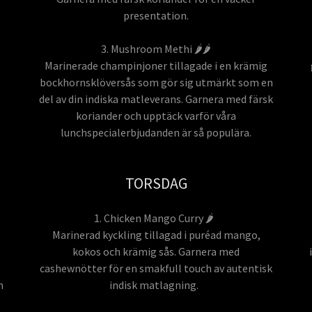
presentation.
3. Mushroom Methi 🌶️🌶️
Marinerade champinjoner tillagade i en krämig
bockhornsklöversås som gör sig utmärkt som en
del av din indiska matleverans. Garnera med färsk
koriander och upptäck varför våra
lunchspecialerbjudanden är så populära.
TORSDAG
1. Chicken Mango Curry 🌶️
Marinerad kyckling tillagad i puréad mango,
kokos och krämig sås. Garnera med
cashewnötter för en smakfull touch av autentisk
n
indisk matlagning.