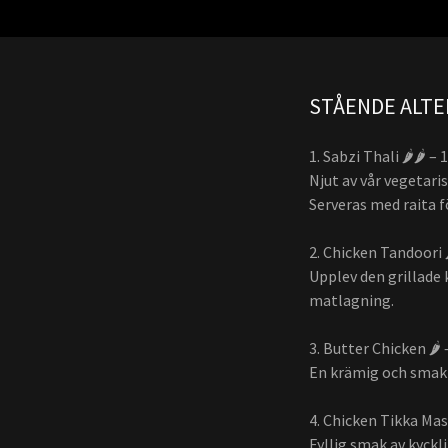
STÅENDE ALTE
1. Sabzi Thali 🌶️🌶️ – 
Njut av vår vegetari
Serveras med raita 
2. Chicken Tandoori 🌶
Upplev den grillade 
matlagning.
3. Butter Chicken 🌶️ 
En krämig och smakri
4. Chicken Tikka Masa
Fyllig smak av kyckli