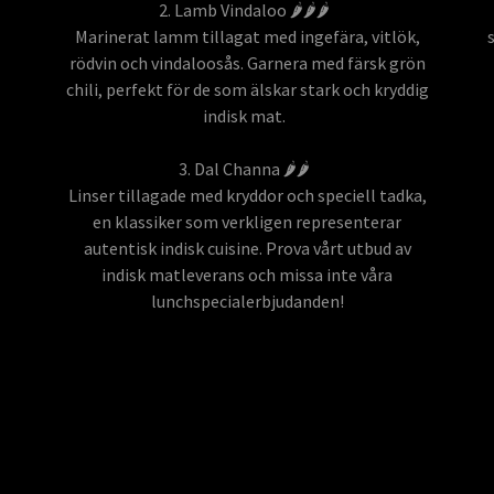
2. Lamb Vindaloo 🌶️🌶️🌶️
Marinerat lamm tillagat med ingefära, vitlök,
rödvin och vindaloosås. Garnera med färsk grön
chili, perfekt för de som älskar stark och kryddig
indisk mat.
3. Dal Channa 🌶️🌶️
Linser tillagade med kryddor och speciell tadka,
en klassiker som verkligen representerar
autentisk indisk cuisine. Prova vårt utbud av
indisk matleverans och missa inte våra
lunchspecialerbjudanden!
-