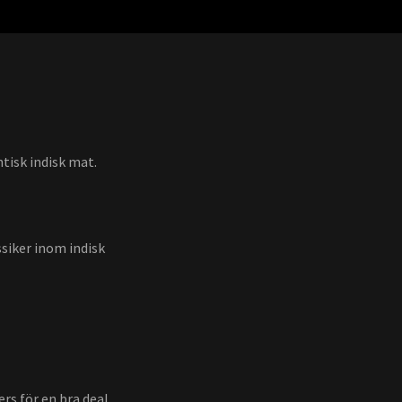
ntisk indisk mat.
ssiker inom indisk
ers för en bra deal